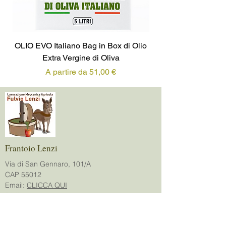
OLIO EVO Italiano Bag in Box di Olio
OLIO EVO Italiano L
Extra Vergine di Oliva
Prezzo scontato
A partire da
51,00 €
Frantoio Lenzi
Via di San Gennaro, 101/A
CAP 55012
Email:
CLICCA QUI
P.IVA:
00857380463
Servizio Clienti