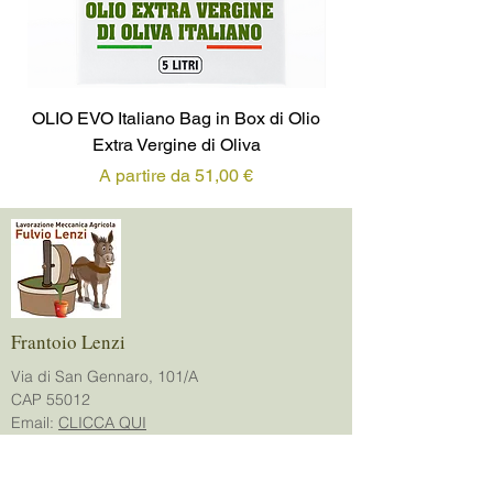
OLIO EVO Italiano Bag in Box di Olio
OLIO EVO Italiano L
Extra Vergine di Oliva
Prezzo scontato
A partire da
51,00 €
Frantoio Lenzi
Via di San Gennaro, 101/A
CAP 55012
Email:
CLICCA QUI
P.IVA:
00857380463
Servizio Clienti