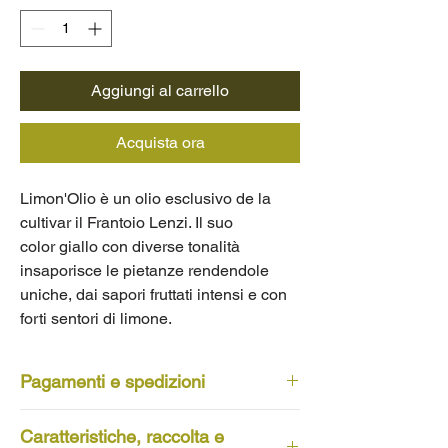
Aggiungi al carrello
Acquista ora
Limon'Olio è un olio esclusivo de la
cultivar il Frantoio Lenzi. Il suo
color giallo con diverse tonalità
insaporisce le pietanze rendendole
uniche, dai sapori fruttati intensi e con
forti sentori di limone.
Pagamenti e spedizioni
Gli ordini vengono spediti tramite BRT
Caratteristiche, raccolta e
e le tempistiche di consegna variano in